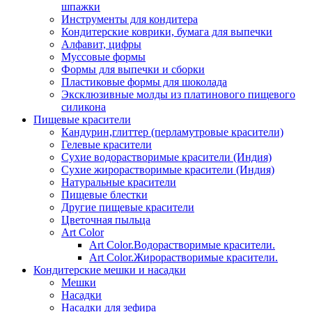
шпажки
Инструменты для кондитера
Кондитерские коврики, бумага для выпечки
Алфавит, цифры
Муссовые формы
Формы для выпечки и сборки
Пластиковые формы для шоколада
Эксклюзивные молды из платинового пищевого
силикона
Пищевые красители
Кандурин,глиттер (перламутровые красители)
Гелевые красители
Сухие водорастворимые красители (Индия)
Сухие жирорастворимые красители (Индия)
Натуральные красители
Пищевые блестки
Другие пищевые красители
Цветочная пыльца
Art Color
Art Color.Водорастворимые красители.
Art Color.Жирорастворимые красители.
Кондитерские мешки и насадки
Мешки
Насадки
Насадки для зефира