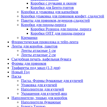
Коробки с ручками и окном
Коробки для Бенто-тортов
Коробки и упаковка для капкейков
Коробки,упаковка для пряников конфет, сладостей
Пакеты для пряников,леденцов,сладостей
Коробки для пиццы,пирога
Коробки Розница для пиццы, пирога
Коробки ОПТ для пиццы,пирога
Креманки
Флористическая проволока и тейп-лента
Ленты для коробок, пакетов
Ленты атласные 1 см
Ленты атласные 2 см
Съедобная печать, вафельная бумага
Формы для пряников
Трафареты под заказ (1-3 дня)
Новый Год
Пасха
Пасха. Формы бумажные для куличей
Упаковка для куличей
Наполнители для куличей
Украшения для куличей,яиц
Наполнители, тишью для коробок
Наполнители бумажные
Бумага Тишью