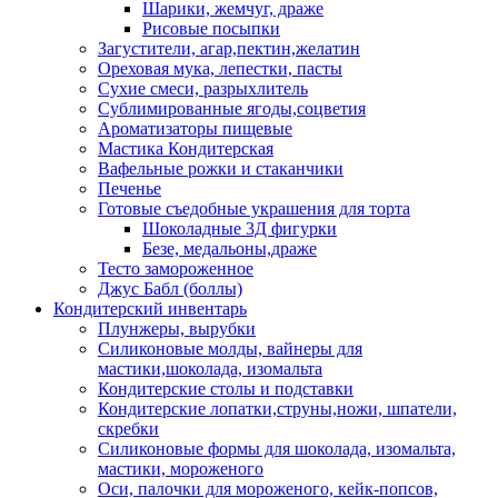
Шарики, жемчуг, драже
Рисовые посыпки
Загустители, агар,пектин,желатин
Ореховая мука, лепестки, пасты
Сухие смеси, разрыхлитель
Сублимированные ягоды,соцветия
Ароматизаторы пищевые
Мастика Кондитерская
Вафельные рожки и стаканчики
Печенье
Готовые съедобные украшения для торта
Шоколадные 3Д фигурки
Безе, медальоны,драже
Тесто замороженное
Джус Бабл (боллы)
Кондитерский инвентарь
Плунжеры, вырубки
Силиконовые молды, вайнеры для
мастики,шоколада, изомальта
Кондитерские столы и подставки
Кондитерские лопатки,струны,ножи, шпатели,
скребки
Силиконовые формы для шоколада, изомальта,
мастики, мороженого
Оси, палочки для мороженого, кейк-попсов,