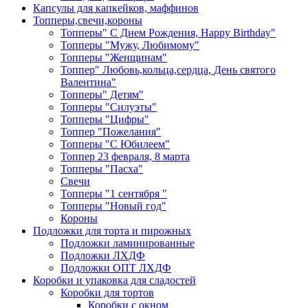
Капсулы для капкейков, маффинов
Топперы,свечи,короны
Топперы" С Днем Рождения, Happy Birthday"
Топперы "Мужу, Любимому"
Топперы "Женщинам"
Топпер" Любовь,кольца,сердца, День святого
Валентина"
Топперы" Детям"
Топперы "Силуэты"
Топперы "Цифры"
Топпер "Пожелания"
Топперы "С Юбилеем"
Топпер 23 февраля, 8 марта
Топперы "Пасха"
Свечи
Топперы "1 сентября "
Топперы "Новый год"
Короны
Подложки для торта и пирожных
Подложки ламинированные
Подложки ЛХДФ
Подложки ОПТ ЛХДФ
Коробки и упаковка для сладостей
Коробки для тортов
Коробки с окном