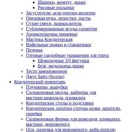
Шарики, жемчуг, драже
Рисовые посыпки
Загустители, агар,пектин,желатин
Ореховая мука, лепестки, пасты
Сухие смеси, разрыхлитель
Сублимированные ягоды,соцветия
Ароматизаторы пищевые
Мастика Кондитерская
Вафельные рожки и стаканчики
Печенье
Готовые съедобные украшения для торта
Шоколадные 3Д фигурки
Безе, медальоны,драже
Тесто замороженное
Джус Бабл (боллы)
Кондитерский инвентарь
Плунжеры, вырубки
Силиконовые молды, вайнеры для
мастики,шоколада, изомальта
Кондитерские столы и подставки
Кондитерские лопатки,струны,ножи, шпатели,
скребки
Силиконовые формы для шоколада, изомальта,
мастики, мороженого
Оси, палочки для мороженого, кейк-попсов,