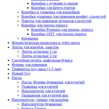
Коробки с ручками и окном
Коробки для Бенто-тортов
Коробки и упаковка для капкейков
Коробки,упаковка для пряников конфет, сладостей
Пакеты для пряников,леденцов,сладостей
Коробки для пиццы,пирога
Коробки Розница для пиццы, пирога
Коробки ОПТ для пиццы,пирога
Креманки
Флористическая проволока и тейп-лента
Ленты для коробок, пакетов
Ленты атласные 1 см
Ленты атласные 2 см
Съедобная печать, вафельная бумага
Формы для пряников
Трафареты под заказ (1-3 дня)
Новый Год
Пасха
Пасха. Формы бумажные для куличей
Упаковка для куличей
Наполнители для куличей
Украшения для куличей,яиц
Наполнители, тишью для коробок
Наполнители бумажные
Бумага Тишью