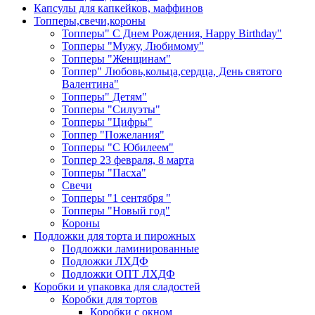
Капсулы для капкейков, маффинов
Топперы,свечи,короны
Топперы" С Днем Рождения, Happy Birthday"
Топперы "Мужу, Любимому"
Топперы "Женщинам"
Топпер" Любовь,кольца,сердца, День святого
Валентина"
Топперы" Детям"
Топперы "Силуэты"
Топперы "Цифры"
Топпер "Пожелания"
Топперы "С Юбилеем"
Топпер 23 февраля, 8 марта
Топперы "Пасха"
Свечи
Топперы "1 сентября "
Топперы "Новый год"
Короны
Подложки для торта и пирожных
Подложки ламинированные
Подложки ЛХДФ
Подложки ОПТ ЛХДФ
Коробки и упаковка для сладостей
Коробки для тортов
Коробки с окном