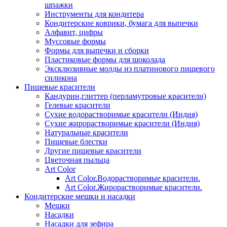
шпажки
Инструменты для кондитера
Кондитерские коврики, бумага для выпечки
Алфавит, цифры
Муссовые формы
Формы для выпечки и сборки
Пластиковые формы для шоколада
Эксклюзивные молды из платинового пищевого
силикона
Пищевые красители
Кандурин,глиттер (перламутровые красители)
Гелевые красители
Сухие водорастворимые красители (Индия)
Сухие жирорастворимые красители (Индия)
Натуральные красители
Пищевые блестки
Другие пищевые красители
Цветочная пыльца
Art Color
Art Color.Водорастворимые красители.
Art Color.Жирорастворимые красители.
Кондитерские мешки и насадки
Мешки
Насадки
Насадки для зефира