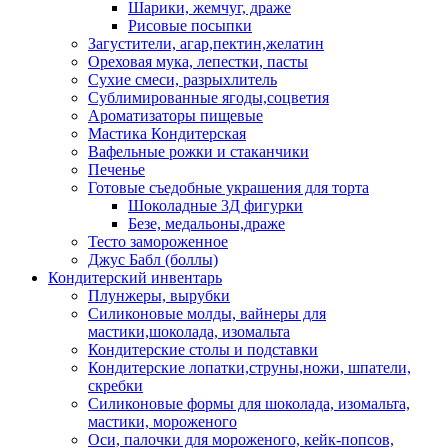
Шарики, жемчуг, драже
Рисовые посыпки
Загустители, агар,пектин,желатин
Ореховая мука, лепестки, пасты
Сухие смеси, разрыхлитель
Сублимированные ягоды,соцветия
Ароматизаторы пищевые
Мастика Кондитерская
Вафельные рожки и стаканчики
Печенье
Готовые съедобные украшения для торта
Шоколадные 3Д фигурки
Безе, медальоны,драже
Тесто замороженное
Джус Бабл (боллы)
Кондитерский инвентарь
Плунжеры, вырубки
Силиконовые молды, вайнеры для
мастики,шоколада, изомальта
Кондитерские столы и подставки
Кондитерские лопатки,струны,ножи, шпатели,
скребки
Силиконовые формы для шоколада, изомальта,
мастики, мороженого
Оси, палочки для мороженого, кейк-попсов,