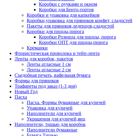
Коробки с ручками и окном
Коробки для Бенто-тортов
Коробки и упаковка для капкейков
Коробки,упаковка для пряников конфет, сладостей
Пакеты для пряников,леденцов,сладостей
Коробки для пиццы,пирога
Коробки Розница для пиццы, пирога
Коробки ОПТ для пиццы,пирога
Креманки
Флористическая проволока и тейп-лента
Ленты для коробок, пакетов
Ленты атласные 1 см
Ленты атласные 2 см
Съедобная печать, вафельная бумага
Формы для пряников
Трафареты под заказ (1-3 дня)
Новый Год
Пасха
Пасха. Формы бумажные для куличей
Упаковка для куличей
Наполнители для куличей
Украшения для куличей,яиц
Наполнители, тишью для коробок
Наполнители бумажные
Бумага Тишью