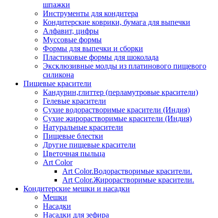
шпажки
Инструменты для кондитера
Кондитерские коврики, бумага для выпечки
Алфавит, цифры
Муссовые формы
Формы для выпечки и сборки
Пластиковые формы для шоколада
Эксклюзивные молды из платинового пищевого
силикона
Пищевые красители
Кандурин,глиттер (перламутровые красители)
Гелевые красители
Сухие водорастворимые красители (Индия)
Сухие жирорастворимые красители (Индия)
Натуральные красители
Пищевые блестки
Другие пищевые красители
Цветочная пыльца
Art Color
Art Color.Водорастворимые красители.
Art Color.Жирорастворимые красители.
Кондитерские мешки и насадки
Мешки
Насадки
Насадки для зефира