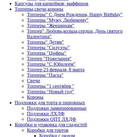
Капсулы для капкейков, маффинов
Топперы,свечи,короны
Топперы" С Днем Рождения, Happy Birthday"
Топперы "Мужу, Любимому"
Топперы "Женщинам"
Топпер" Любовь,кольца,сердца, День святого
Валентина"
Топперы" Детям"
Топперы "Силуэты"
Топперы "Цифры"
Топпер "Пожелания"
Топперы "С Юбилеем"
Топпер 23 февраля, 8 марта
Топперы "Пасха"
Свечи
Топперы "1 сентября "
Топперы "Новый год"
Короны
Подложки для торта и пирожных
Подложки ламинированные
Подложки ЛХДФ
Подложки ОПТ ЛХДФ
Коробки и упаковка для сладостей
Коробки для тортов
Коробки с окном