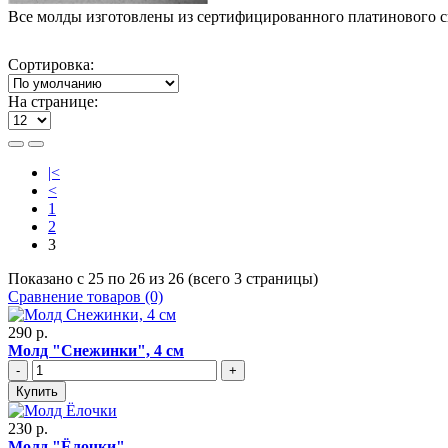
Все молды изготовлены из сертифицированного платинового 
Сортировка:
На странице:
|<
<
1
2
3
Показано с 25 по 26 из 26 (всего 3 страницы)
Сравнение товаров (0)
290 р.
Молд "Снежинки", 4 см
-
+
Купить
230 р.
Молд "Ёлочки"