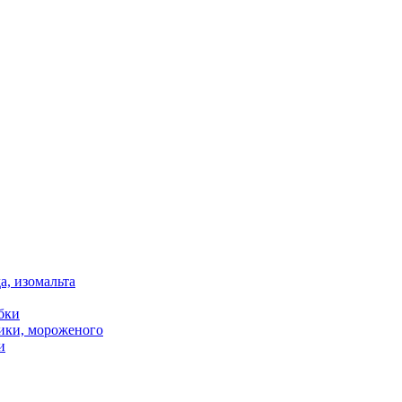
, изомальта
бки
тики, мороженого
и