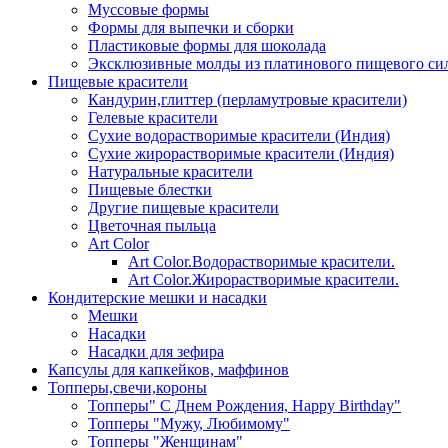
Муссовые формы
Формы для выпечки и сборки
Пластиковые формы для шоколада
Эксклюзивные молды из платинового пищевого си
Пищевые красители
Кандурин,глиттер (перламутровые красители)
Гелевые красители
Сухие водорастворимые красители (Индия)
Сухие жирорастворимые красители (Индия)
Натуральные красители
Пищевые блестки
Другие пищевые красители
Цветочная пыльца
Art Color
Art Color.Водорастворимые красители.
Art Color.Жирорастворимые красители.
Кондитерские мешки и насадки
Мешки
Насадки
Насадки для зефира
Капсулы для капкейков, маффинов
Топперы,свечи,короны
Топперы" С Днем Рождения, Happy Birthday"
Топперы "Мужу, Любимому"
Топперы "Женщинам"