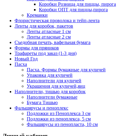
Коробки Розница для пиццы, пирога
Коробки ОПТ для пиццы,пирога
Креманки
Флористическая проволока и тейп-лента
Ленты для коробок, пакетов
Ленты атласные 1 см
Ленты атласные 2 см
Съедобная печать, вафельная бумага
Формы для пряников
Трафареты под заказ (1-3 дня)
Новый Год
Пасха
Пасха. Формы бумажные для куличей
Упаковка для куличей
Наполнители для куличей
Украшения для куличей,яиц
Наполнители, тишью для коробок
Наполнители бумажные
Бумага Тишью
Фальшярусы и пеноплекс
Подложки из Пеноплекса 3 см
Подложки из пеноплекса, 5 см
Фальшярусы из пенопласта, 10 см
Личный кабинет