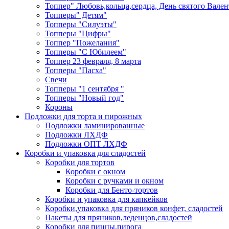
Топпер" Любовь,кольца,сердца, День святого Вале
Топперы" Детям"
Топперы "Силуэты"
Топперы "Цифры"
Топпер "Пожелания"
Топперы "С Юбилеем"
Топпер 23 февраля, 8 марта
Топперы "Пасха"
Свечи
Топперы "1 сентября "
Топперы "Новый год"
Короны
Подложки для торта и пирожных
Подложки ламинированные
Подложки ЛХДФ
Подложки ОПТ ЛХДФ
Коробки и упаковка для сладостей
Коробки для тортов
Коробки с окном
Коробки с ручками и окном
Коробки для Бенто-тортов
Коробки и упаковка для капкейков
Коробки,упаковка для пряников конфет, сладостей
Пакеты для пряников,леденцов,сладостей
Коробки для пиццы,пирога