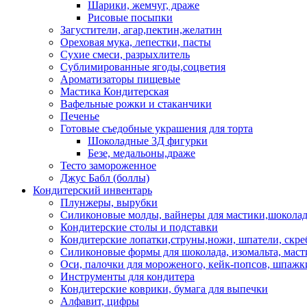
Шарики, жемчуг, драже
Рисовые посыпки
Загустители, агар,пектин,желатин
Ореховая мука, лепестки, пасты
Сухие смеси, разрыхлитель
Сублимированные ягоды,соцветия
Ароматизаторы пищевые
Мастика Кондитерская
Вафельные рожки и стаканчики
Печенье
Готовые съедобные украшения для торта
Шоколадные 3Д фигурки
Безе, медальоны,драже
Тесто замороженное
Джус Бабл (боллы)
Кондитерский инвентарь
Плунжеры, вырубки
Силиконовые молды, вайнеры для мастики,шоколада
Кондитерские столы и подставки
Кондитерские лопатки,струны,ножи, шпатели, скре
Силиконовые формы для шоколада, изомальта, мас
Оси, палочки для мороженого, кейк-попсов, шпажк
Инструменты для кондитера
Кондитерские коврики, бумага для выпечки
Алфавит, цифры