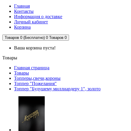
Главная
Контакты
Информация о доставке
Личный кабинет
Корзина
Товаров 0 (Бесплатно)
0
Товаров 0
Ваша корзина пуста!
Товары
Главная страница
Товары
Топперы,свечи,короны
Топпер "Пожелания"
Топпер "Будущему миллиардеру 1", золото